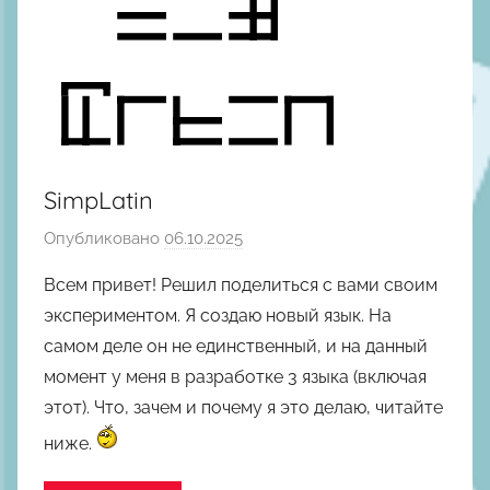
SimpLatin
Опубликовано
06.10.2025
а
в
Всем привет! Решил поделиться с вами своим
т
экспериментом. Я создаю новый язык. На
о
самом деле он не единственный, и на данный
р
момент у меня в разработке 3 языка (включая
о
этот). Что, зачем и почему я это делаю, читайте
м
М
ниже.
и