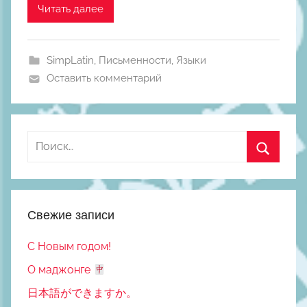
х
Читать далее
а
и
л
SimpLatin
,
Письменности
,
Языки
Ш
Оставить комментарий
к
о
д
Найти:
н
ы
Поиск
й
Свежие записи
С Новым годом!
О маджонге
日本語ができますか。