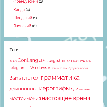
Французский
(2)
Хинди
(4)
Шведский
(1)
Японский
(6)
Теги
ConLang
eDict
english
3x3x3
HLPad
Linux
SimpLatin
telegram
Windows
ttf
С Новым годом
будущее время
грамматика
глагол
быть
иероглифы
длиннопост
луна
маджонг
настоящее время
местоимения