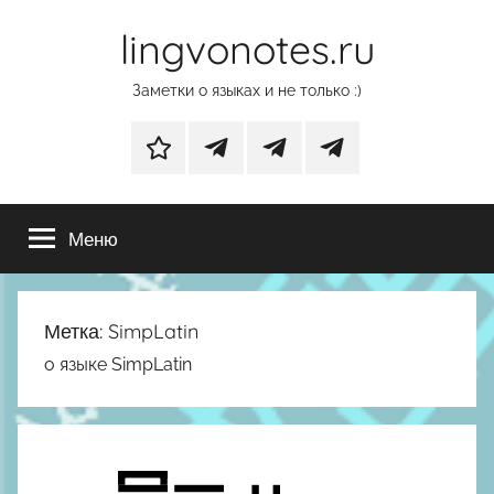
Перейти
lingvonotes.ru
к
содержимому
Заметки о языках и не только :)
Дзен
Основной
Телеграм-
Телеграм-
телеграм-
канал
канал
Меню
канал
с
с
фотографиями
нейрообоями
природы
Метка:
SimpLatin
о языке SimpLatin