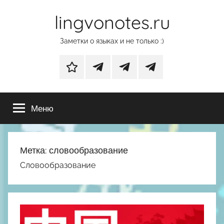
Перейти
lingvonotes.ru
к
содержимому
Заметки о языках и не только :)
Дзен
Основной
Телеграм-
Телеграм-
телеграм-
канал
канал
Меню
канал
с
с
фотографиями
нейрообоями
природы
Метка:
словообразование
Словообразование