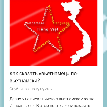
н
ы
й
Как сказать «вьетнамец» по-
вьетнамски?
Опубликовано
19.09.2017
а
в
Давно я не писал ничего о вьетнамском языке.
т
Исправляюсь! В этом посте я хочу показать