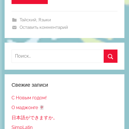
а
и
л
Тайский
,
Языки
Ш
Оставить комментарий
к
о
д
Найти:
н
ы
Поиск
й
Свежие записи
С Новым годом!
О маджонге
日本語ができますか。
SimpLatin