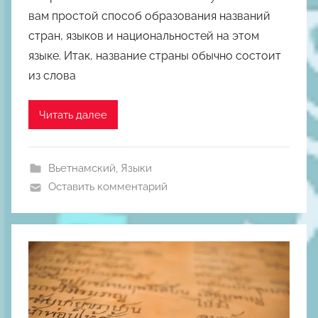
о
вам простой способ образования названий
р
стран, языков и национальностей на этом
о
языке. Итак, название страны обычно состоит
м
из слова
М
и
х
Читать далее
а
и
л
Вьетнамский
,
Языки
Ш
Оставить комментарий
к
о
д
н
ы
й