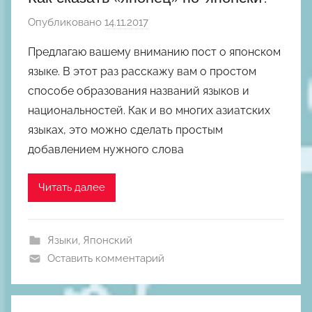
Опубликовано
14.11.2017
а
в
Предлагаю вашему вниманию пост о японском
т
языке. В этот раз расскажу вам о простом
о
способе образования названий языков и
р
национальностей. Как и во многих азиатских
о
языках, это можно сделать простым
м
добавлением нужного слова
М
и
х
Читать далее
а
и
л
Языки
,
Японский
Ш
Оставить комментарий
к
о
д