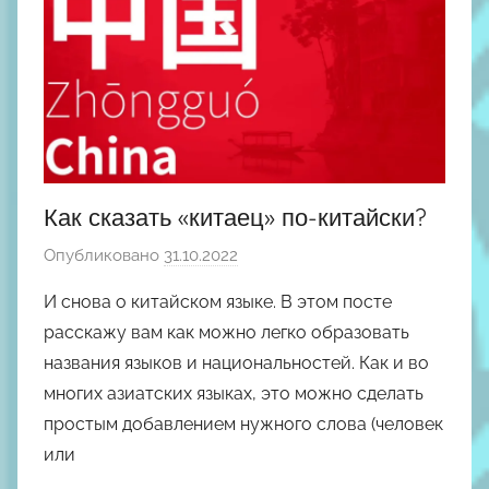
Как сказать «китаец» по-китайски?
Опубликовано
31.10.2022
а
в
И снова о китайском языке. В этом посте
т
расскажу вам как можно легко образовать
о
названия языков и национальностей. Как и во
р
многих азиатских языках, это можно сделать
о
простым добавлением нужного слова (человек
м
или
М
и