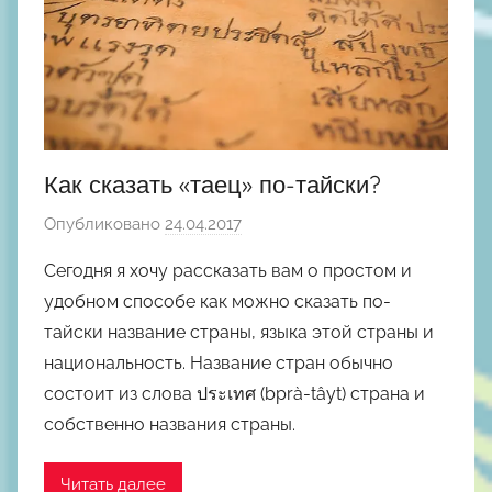
Как сказать «таец» по-тайски?
Опубликовано
24.04.2017
а
в
Сегодня я хочу рассказать вам о простом и
т
удобном способе как можно сказать по-
о
тайски название страны, языка этой страны и
р
национальность. Название стран обычно
о
состоит из слова ประเทศ (bprà-tâyt) страна и
м
собственно названия страны.
М
и
х
Читать далее