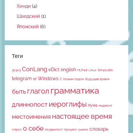
Хинди
(4)
Шведский
(1)
Японский
(6)
Теги
ConLang
eDict
english
3x3x3
HLPad
Linux
SimpLatin
telegram
Windows
ttf
С Новым годом
будущее время
грамматика
глагол
быть
иероглифы
длиннопост
луна
маджонг
настоящее время
местоимения
о себе
словарь
опрос
позднопост
процесс
рынок