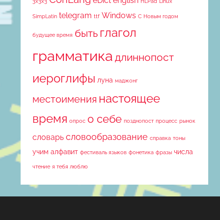
eDict
english
3x3x3
HLPad
Linux
telegram
Windows
SimpLatin
ttf
С Новым годом
глагол
быть
будущее время
грамматика
длиннопост
иероглифы
луна
маджонг
настоящее
местоимения
время
о себе
опрос
позднопост
процесс
рынок
словообразование
словарь
справка
тоны
учим алфавит
числа
фестиваль языков
фонетика
фразы
чтение
я тебя люблю