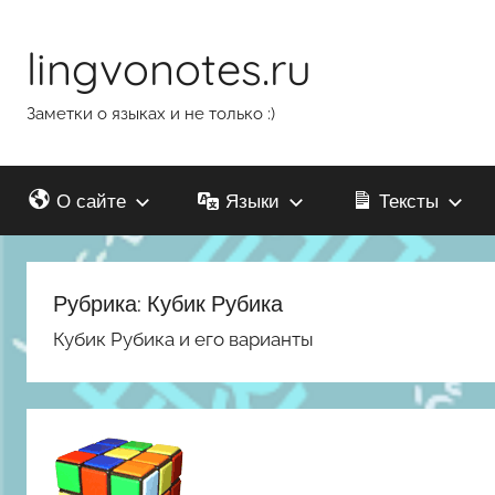
Перейти
к
lingvonotes.ru
содержимому
Заметки о языках и не только :)
О сайте
Языки
Тексты
Рубрика:
Кубик Рубика
Кубик Рубика и его варианты