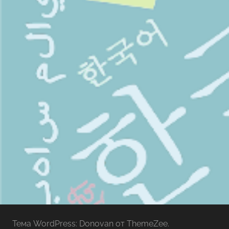
Тема WordPress: Donovan от ThemeZee.