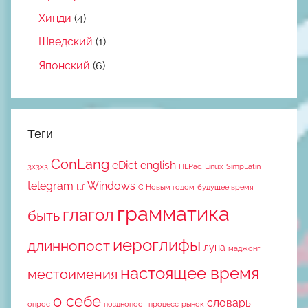
Хинди
(4)
Шведский
(1)
Японский
(6)
Теги
ConLang
eDict
english
3x3x3
HLPad
Linux
SimpLatin
telegram
Windows
ttf
С Новым годом
будущее время
грамматика
глагол
быть
иероглифы
длиннопост
луна
маджонг
настоящее время
местоимения
о себе
словарь
опрос
позднопост
процесс
рынок