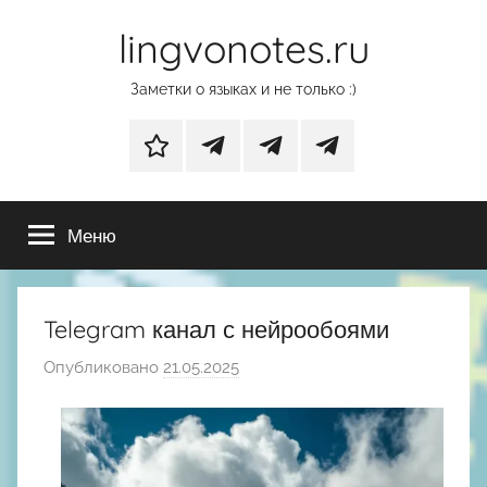
Перейти
lingvonotes.ru
к
содержимому
Заметки о языках и не только :)
Дзен
Основной
Телеграм-
Телеграм-
телеграм-
канал
канал
Меню
канал
с
с
фотографиями
нейрообоями
природы
Telegram канал с нейрообоями
Опубликовано
21.05.2025
а
в
т
о
р