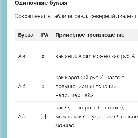
Одиночные буквы
Сокращения в таблице: сев.д.=северный диалект,
Буква
IPA
Примерное произношение
A a
[ɑ]
как англ. A c
ar
, можно как рус.
А
как короткий рус.
А,
часто с
Ă ă
[a]
повышением интонации,
например «а?»
как Ơ, но короче (см. ниже),
Â â
[ə]
можно как безударное
О
в слов
м
о
л
о
ко