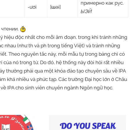
примерно как рус.
-ươi
[ɯəi]
ЫЭЙ
 чтении.
ý hiệu độc nhất cho mỗi âm đoạn, trong khi tránh những
 nhau (như th và ph trong tiếng Việt) và tránh những
iết. Theo nguyên tắc này, mỗi mẫu tự trong bảng chỉ có
 của nó trong từ. Do đó, hệ thống này đòi hỏi rất nhiều
ày thường phải qua một khóa đào tạo chuyên sâu về IPA
g âm khá nhiều và phức tạp. Các trường Đại học lớn ở Châu
 về IPA cho sinh viên chuyên ngành Ngôn ngữ học.