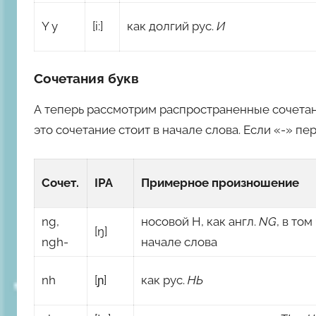
Y y
[i:]
как долгий рус.
И
Сочетания букв
А теперь рассмотрим распространенные сочетания
это сочетание стоит в начале слова. Если «-» пер
Сочет.
IPA
Примерное произношение
ng,
носовой Н, как англ.
NG
, в том
[ŋ]
ngh-
начале слова
nh
[ɲ]
как рус.
НЬ