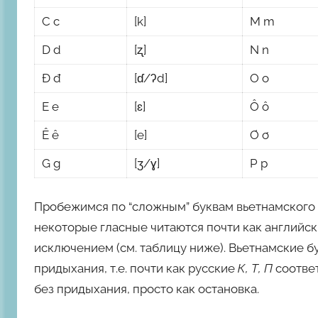
C c
[k]
M m
D d
[ʐ]
N n
Đ đ
[ɗ/ʔd]
O o
E e
[ɛ]
Ô ô
Ê ê
[e]
Ơ ơ
G g
[ʒ/ɣ]
P p
Пробежимся по “сложным” буквам вьетнамского 
некоторые гласные читаются почти как английс
исключением (см. таблицу ниже). Вьетнамские 
придыхания, т.е. почти как русские
К, Т, П
соответ
без придыхания, просто как остановка.