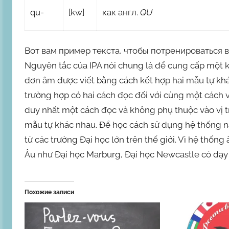
qu-
[kw]
как англ.
QU
Вот вам пример текста, чтобы потренироваться в
Nguyên tắc của IPA nói chung là để cung cấp một k
đơn âm được viết bằng cách kết hợp hai mẫu tự khác
trường hợp có hai cách đọc đối với cùng một cách v
duy nhất một cách đọc và không phụ thuộc vào vị trí
mẫu tự khác nhau. Để học cách sử dụng hệ thống n
từ các trường Đại học lớn trên thế giới. Vì hệ thốn
Âu như Đại học Marburg, Đại học Newcastle có dạy
Похожие записи