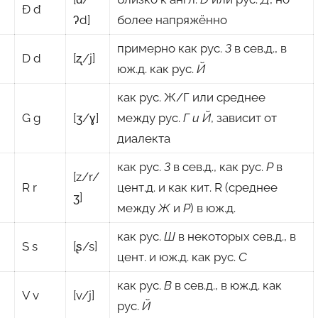
Đ đ
ʔd]
более напряжённо
примерно как рус.
З
в сев.д., в
D d
[ʐ/j]
юж.д. как рус.
Й
как рус. Ж/Г или среднее
G g
[ʒ/ɣ]
между рус.
Г и Й
, зависит от
диалекта
как рус.
З
в сев.д., как рус.
Р
в
[z/r/
R r
цент.д. и как кит. R (среднее
ʒ]
между
Ж
и
Р
) в юж.д.
как рус.
Ш
в некоторых сев.д., в
S s
[ʂ/s]
цент. и юж.д. как рус.
С
как рус.
В
в сев.д., в юж.д. как
V v
[v/j]
рус.
Й