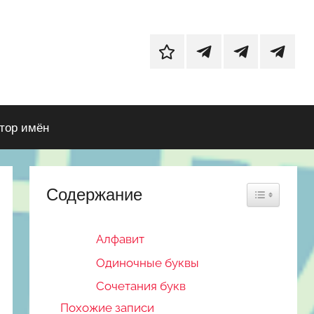
Дзен
Основной
Телеграм-
Телегра
телеграм-
канал
канал
канал
с
с
тор имён
фотографиям
нейроо
природы
Содержание
Toggle Table
Алфавит
Одиночные буквы
Сочетания букв
Похожие записи