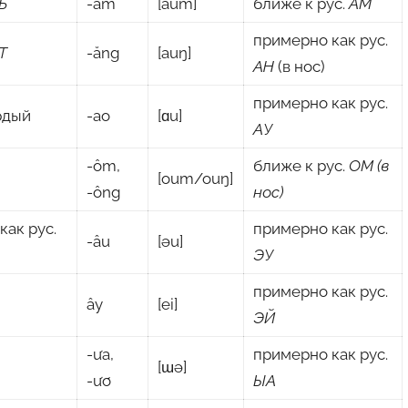
Ь
-ăm
[aum]
ближе к рус.
АМ
примерно как рус.
Т
-ăng
[auŋ]
АН
(в нос)
примерно как рус.
рдый
-ao
[ɑu]
АУ
-ôm,
ближе к рус.
ОМ (в
[oum/ouŋ]
-ông
нос)
 как рус.
примерно как рус.
-âu
[əu]
ЭУ
примерно как рус.
ây
[ei]
ЭЙ
-ưa,
примерно как рус.
[ɯə]
-ươ
ЫА