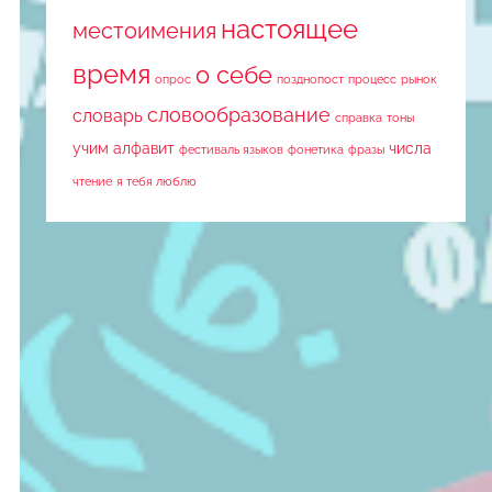
настоящее
местоимения
время
о себе
опрос
позднопост
процесс
рынок
словообразование
словарь
справка
тоны
учим алфавит
числа
фестиваль языков
фонетика
фразы
чтение
я тебя люблю