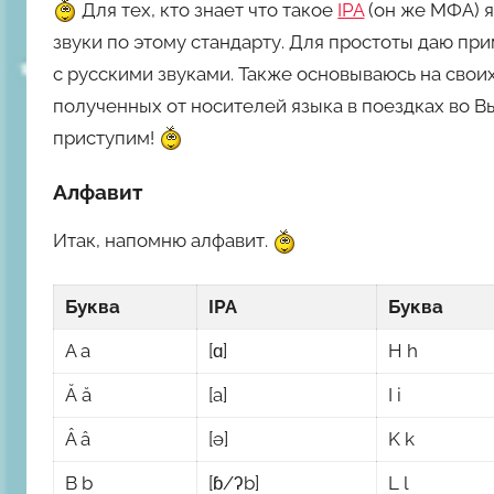
Для тех, кто знает что такое
о
IPA
(он же
МФА
) 
м
звуки по этому стандарту. Для простоты даю пр
М
с русскими звуками. Также основываюсь на своих
и
полученных от носителей языка в поездках во Вь
х
приступим!
а
и
Алфавит
л
Ш
Итак, напомню алфавит.
к
о
Буква
IPA
Буква
д
A a
[ɑ]
H h
н
ы
Ă ă
[a]
I i
й
Â â
[ə]
K k
B b
[ɓ/ʔb]
L l