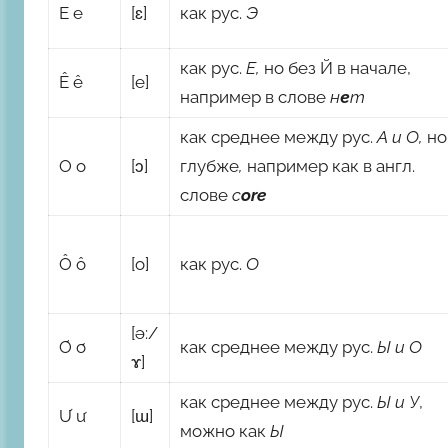
E e
[ɛ]
как рус.
Э
как рус.
Е,
но без Й в начале,
Ê ê
[e]
например в слове
н
е
т
как среднее между рус.
А и О,
но
O o
[ɔ]
глубже
,
например как в англ.
слове
c
ore
Ô ô
[o]
как рус.
О
[ə:/
Ơ ơ
как среднее между рус.
Ы и О
ɤ]
как среднее между рус.
Ы и У
,
Ư ư
[ɯ]
можно как
Ы