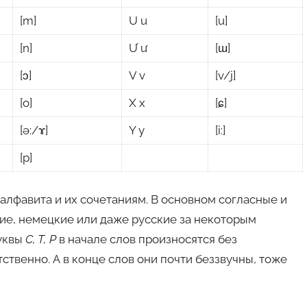
[m]
U u
[u]
[n]
Ư ư
[ɯ]
[ɔ]
V v
[v/j]
[o]
X x
[ɕ]
[ə:/ɤ]
Y y
[i:]
[p]
алфавита и их сочетаниям. В основном согласные и
кие, немецкие или даже русские за некоторым
буквы
C, T, P
в начале слов произносятся без
ственно. А в конце слов они почти беззвучны, тоже