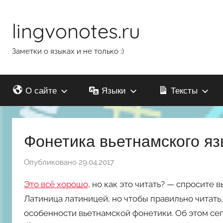
Перейти
к
lingvonotes.ru
содержимому
Заметки о языках и не только :)
О сайте
Языки
Тексты
Фонетика вьетнамского яз
Опубликовано
29.04.2017
а
в
Это всё хорошо
, но как это читать? — спросите в
т
Латиница латиницей, но чтобы правильно читать,
о
особенности вьетнамской фонетики. Об этом сег
р