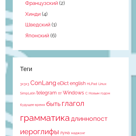
Французский
(2)
Хинди
(4)
Шведский
(1)
Японский
(6)
Теги
ConLang
eDict
english
3x3x3
HLPad
Linux
telegram
Windows
SimpLatin
ttf
С Новым годом
глагол
быть
будущее время
грамматика
длиннопост
иероглифы
луна
маджонг