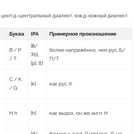
 цент.д.=центральный диалект, юж.д.=южный диалект.
Буква
IPA
Примерное произношение
[ɓ/
B / P
более напряжённо, чем рус. Б/
ʔb],
/ T
П/Т
[p], [t]
C / K
[k]
как рус.
К
/ Q
е
H h
[h]
как выдох, он же англ.
H
[ɗ/
близко к англ.
D
или рус.
Д
, но