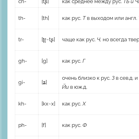
ch-
[tʂ]
как среднее между рус.
ТЬ и Ч
th-
[th]
как рус.
Т
в выходом
или англ.
tr-
[ʈɽ~tʂ]
чаще как рус.
Ч,
но всегда тве
gh-
[g]
как рус.
Г
очень близко к рус.
З
в сев.д. и
gi-
[ʑ]
Йи
в юж.д.
kh-
[kx~x]
как рус.
Х
ph-
[f]
как рус.
Ф