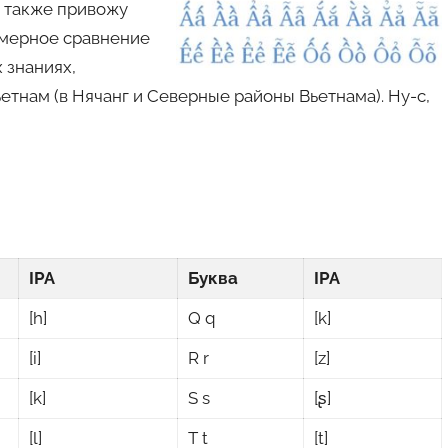
я также привожу
имерное сравнение
 знаниях,
етнам (в Нячанг и Северные районы Вьетнама). Ну-с,
IPA
Буква
IPA
[h]
Q q
[k]
[i]
R r
[z]
[k]
S s
[ʂ]
[l]
T t
[t]