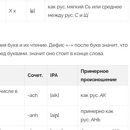
как рус. мягкий
Сь
или среднее
X x
[ɕ]
между рус.
С
и
Щ
 букв и их чтение. Дефис «-» после букв значит, что
ед буквами, значит оно стоит в конце слова.
Примерное
Сочет.
IPA
произношение
 числе в
-ach
[aik]
как рус.
АК
примерно как
-anh
[aiɲ]
рус.
АНЬ