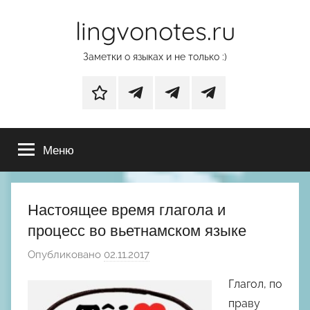
Перейти
lingvonotes.ru
к
содержимому
Заметки о языках и не только :)
Дзен
Основной
Телеграм-
Телеграм-
телеграм-
канал
канал
Меню
канал
с
с
фотографиями
нейрообоями
природы
Настоящее время глагола и
процесс во вьетнамском языке
Опубликовано
02.11.2017
а
в
Глагол, по
т
праву
о