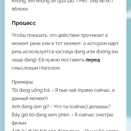
Không, em không ăn quả táo.
= Нет, она не ест
яблоки.
Процесс
Чтобы показать, что действие протекает в
момент речи или в тот момент, о котором идет
речь используется частица
đang
или
đương
(но
чаще
đang
). Её нужно поставить
перед
смысловым глаголом.
Примеры:
Tôi
đang uống
trà.
= Я
пью
чай (прямо сейчас, в
данный момент).
Anh
đang làm
gì?
= Что ты (сейчас)
делаешь
?
Bây giờ tôi
đang xem
phim.
= Я сейчас
смотрю
фильм.