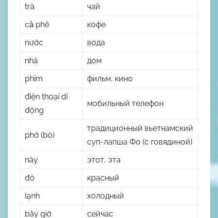
trà
чай
cà phê
кофе
nước
вода
nhà
дом
phim
фильм, кино
điện thoại di
мобильный телефон
động
традиционный вьетнамский
phở (bò)
суп-лапша Фо (с говядиной)
này
этот, эта
đỏ
красный
lạnh
холодный
bây giờ
сейчас