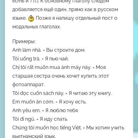
есть
и т.п.). К основному глаголу следом
добавляется ещё один, прямо как в русском
языке.
Позже я напишу отдельный пост о
модальных глаголах.
Примеры:
Anh
làm
nhà.
= Вы
строите
дом.
Tôi
uống
trà.
= Я
пью
чай.
Chị tôi rất
muốn mua
ảnh máy này.
= Моя
старшая сестра очень
хочет купить
этот
фотоаппарат.
Tôi
đọc
cuốn sách này.
= Я
читаю
эту книгу.
Em
muốn ăn
cơm.
= Я
хочу есть
.
Anh
yêu
em.
= Я
люблю
тебя.
Tôi
đi ngủ
.
= Я
иду спать
.
Chúng tôi
muốn học
tiếng Việt.
= Мы
хотим учить
вьетнамский язык.