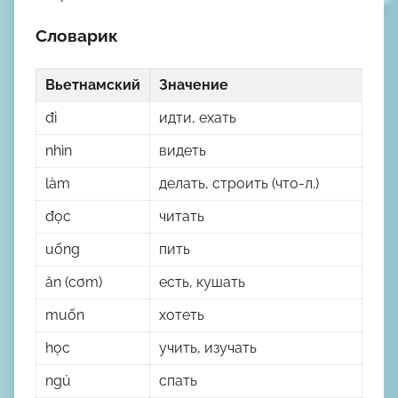
Словарик
Вьетнамский
Значение
đi
идти, ехать
nhìn
видеть
làm
делать, строить (что-л.)
đọc
читать
uống
пить
ăn (cơm)
есть, кушать
muốn
хотеть
học
учить, изучать
ngủ
спать