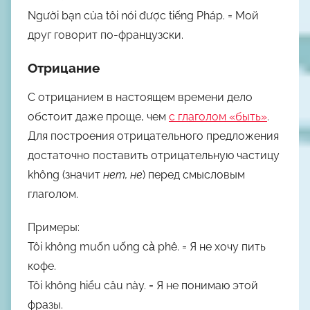
Người bạn của tôi
nói được
tiếng Pháp.
= Мой
друг
говорит
по-французски.
Отрицание
С отрицанием в настоящем времени дело
обстоит даже проще, чем
с глаголом «быть»
.
Для построения отрицательного предложения
достаточно поставить отрицательную частицу
không
(значит
нет, не
) перед смысловым
глаголом.
Примеры:
Tôi
không muốn uống
cà phê.
= Я
не хочу пить
кофе.
Tôi
không hiểu
câu này.
= Я
не понимаю
этой
фразы.