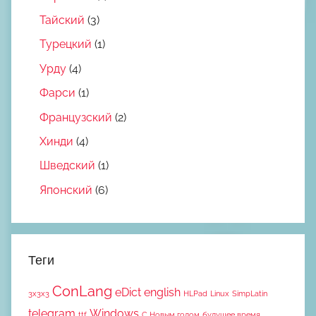
Тайский
(3)
Турецкий
(1)
Урду
(4)
Фарси
(1)
Французский
(2)
Хинди
(4)
Шведский
(1)
Японский
(6)
Теги
ConLang
eDict
english
3x3x3
HLPad
Linux
SimpLatin
telegram
Windows
ttf
С Новым годом
будущее время