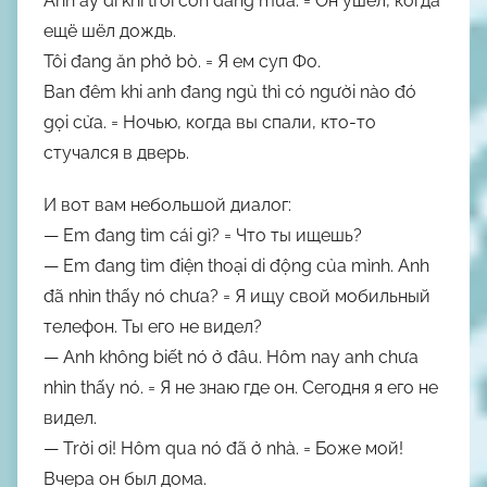
Anh ấy đi khi trời còn
đang mưa
.
= Он ушёл, когда
ещё
шёл дождь
.
Tôi
đang ăn
phở bò.
= Я
ем
суп Фо.
Ban đêm khi anh
đang ngủ
thì có người nào đó
gọi cửa.
= Ночью, когда вы
спали
, кто-то
стучался в дверь.
И вот вам небольшой диалог:
— Em đang tìm cái gì?
= Что ты ищешь?
— Em đang tìm điện thoại di động của mình. Anh
đã nhìn thấy nó chưa?
= Я ищу свой мобильный
телефон. Ты его не видел?
— Anh không biết nó ở đâu. Hôm nay anh chưa
nhìn thấy nó.
= Я не знаю где он. Сегодня я его не
видел.
— Trời ơi! Hôm qua nó đã ở nhà.
= Боже мой!
Вчера он был дома.