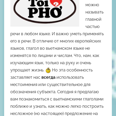
можно
р
называть
о
главной
м
М
частью
и
речи в любом языке. И важно уметь применять
х
его в речи. В отличие от многих европейских
а
языков, глагол во вьетнамском языке не
и
изменятся по лицами и числам. Что, нам, как
л
изучающим язык, только на руку и очень
Ш
упрощает жизнь.
Но эта особенность
к
заставляет нас
всегда
использовать
о
местоимения или существительное для
д
обозначения субъекта. Сегодня я предлагаю
н
вам познакомиться с вьетнамскими глаголами
ы
поближе и узнать, как можно легко построить
й
несложное (но настоящее) предложение на