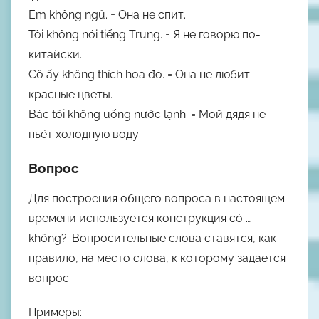
Em
không ngủ
.
= Она
не спит
.
Tôi
không nói
tiếng Trung.
= Я
не говорю
по-
китайски.
Cô ấy
không thích
hoa đỏ.
= Она
не любит
красные цветы.
Bác tôi
không uống
nước lạnh.
= Мой дядя
не
пьёт
холодную воду.
Вопрос
Для построения общего вопроса в настоящем
времени используется конструкция
có …
không?
. Вопросительные слова ставятся, как
правило, на место слова, к которому задается
вопрос.
Примеры: