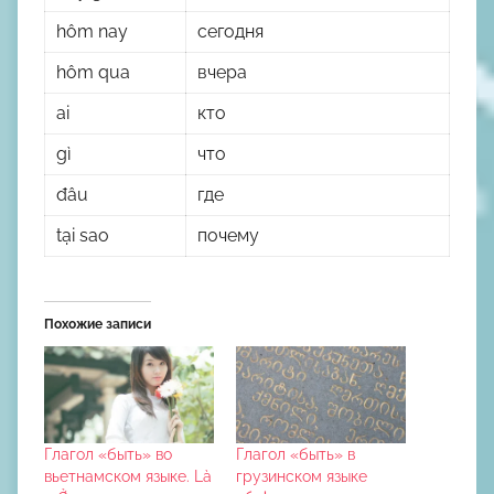
hôm nay
сегодня
hôm qua
вчера
ai
кто
gì
что
đâu
где
tại sao
почему
Похожие записи
Глагол «быть» во
Глагол «быть» в
вьетнамском языке. Là
грузинском языке