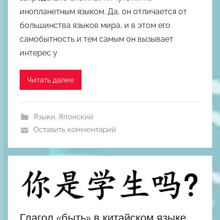
о
инопланетным языком. Да, он отличается от
р
большинства языков мира, и в этом его
о
самобытность и тем самым он вызывает
м
интерес у
М
и
х
Читать далее
а
и
л
Языки
,
Японский
Ш
Оставить комментарий
к
о
д
н
ы
й
Глагол «быть» в китайском языке.