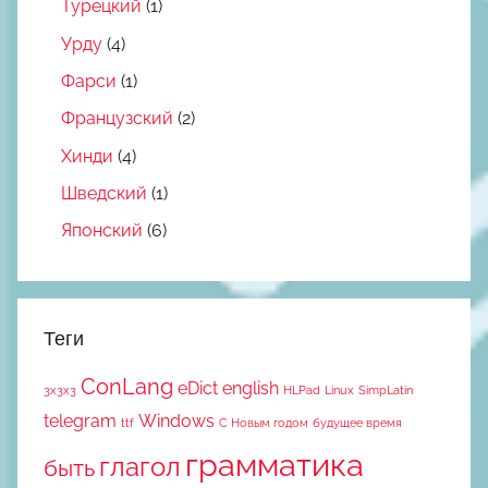
Турецкий
(1)
Урду
(4)
Фарси
(1)
Французский
(2)
Хинди
(4)
Шведский
(1)
Японский
(6)
Теги
ConLang
eDict
english
3x3x3
HLPad
Linux
SimpLatin
telegram
Windows
ttf
С Новым годом
будущее время
грамматика
глагол
быть