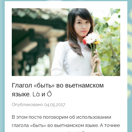
о
д
н
ы
й
Глагол «быть» во вьетнамском
языке. Là и Ở
Опубликовано
04.05.2017
а
в
В этом посте поговорим об использовании
т
глагола «быть» во вьетнамском языке. А точнее
о