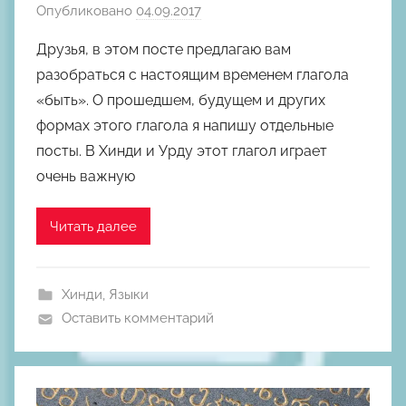
Опубликовано
04.09.2017
а
в
Друзья, в этом посте предлагаю вам
т
разобраться с настоящим временем глагола
о
«быть». О прошедшем, будущем и других
р
формах этого глагола я напишу отдельные
о
посты. В Хинди и Урду этот глагол играет
м
очень важную
М
и
х
Читать далее
а
и
л
Хинди
,
Языки
Ш
Оставить комментарий
к
о
д