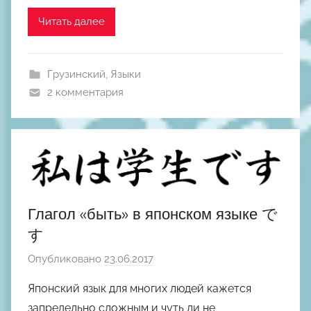
М
и
Читать далее
х
а
Грузинский
,
Языки
и
2 комментария
л
Ш
к
о
д
н
ы
Глагол «быть» в японском языке で
й
す
Опубликовано
23.06.2017
а
в
Японский язык для многих людей кажется
т
запредельно сложным и чуть ли не