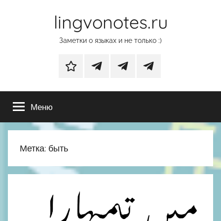
Перейти
lingvonotes.ru
к
содержимому
Заметки о языках и не только :)
Дзен
Основной
Телеграм-
Телеграм-
телеграм-
канал
канал
Меню
канал
с
с
фотографиями
нейрообоями
природы
Метка:
быть