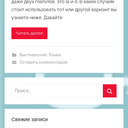
даже двух глаголов, это là и ở. В каких случаях
р
стоит использовать тот или другой вариант вы
о
узнаете ниже. Давайте
м
М
и
Читать далее
х
а
Вьетнамский
,
Языки
и
Оставить комментарий
л
Ш
к
о
Найти:
д
н
Поиск
ы
й
Свежие записи