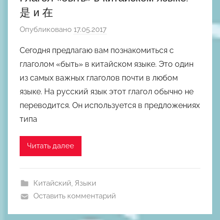
是 и 在
Опубликовано
17.05.2017
а
в
Сегодня предлагаю вам познакомиться с
т
глаголом «быть» в китайском языке. Это один
о
из самых важных глаголов почти в любом
р
языке. На русский язык этот глагол обычно не
о
переводится. Он используется в предложениях
м
типа
М
и
х
Читать далее
а
и
л
Китайский
,
Языки
Ш
Оставить комментарий
к