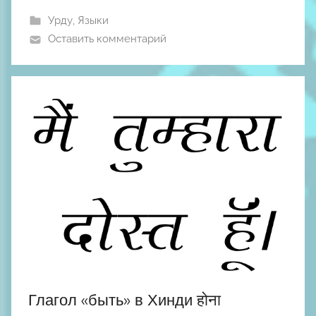
а
Урду
,
Языки
и
Оставить комментарий
л
Ш
к
о
д
н
ы
й
Глагол «быть» в Хинди होना